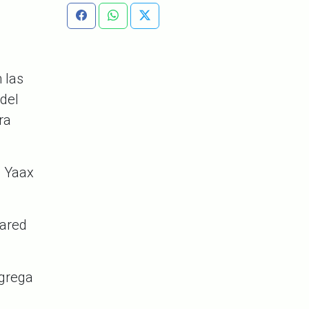
 las
 del
ra
e
Yaax
pared
agrega