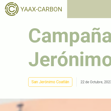
YAAX-CARBON
Campaña 
Jerónimo
San Jerónimo Coatlán
22 de Octubre, 202