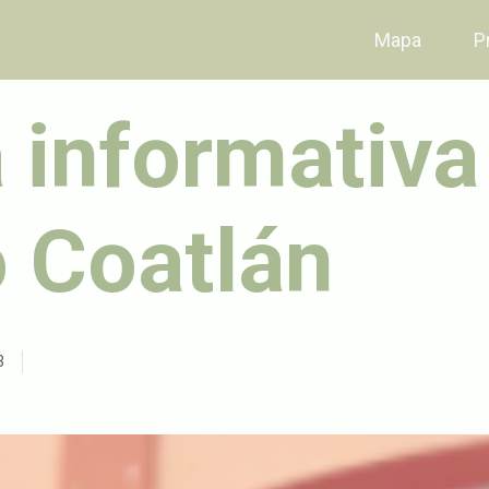
Mapa
P
informativa
 Coatlán
3