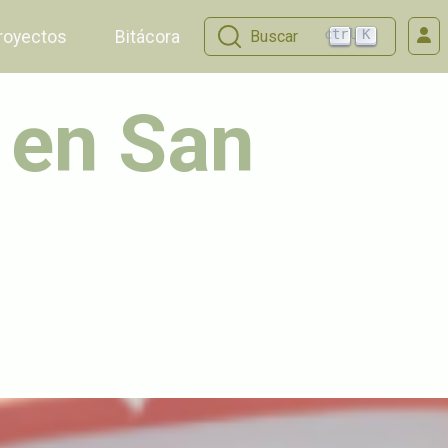
ctrl
K
royectos
Bitácora
Buscar
 en San