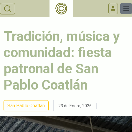
Tradición, música y
comunidad: fiesta
patronal de San
Pablo Coatlán
San Pablo Coatlán
23 de Enero, 2026