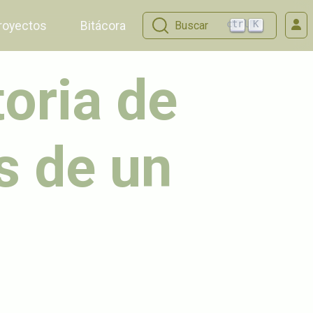
ctrl
K
royectos
Bitácora
Buscar
toria de
s de un