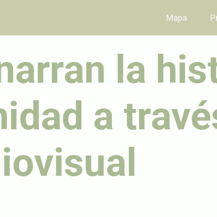
Mapa
P
arran la his
idad a travé
diovisual