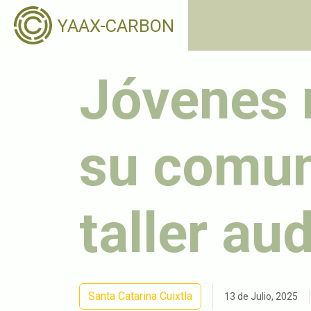
YAAX-CARBON
Jóvenes n
su comun
taller au
Santa Catarina Cuixtla
13 de Julio, 2025