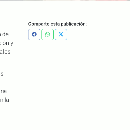
Comparte esta publicación:
n de
ción y
uales
es
ria
n la