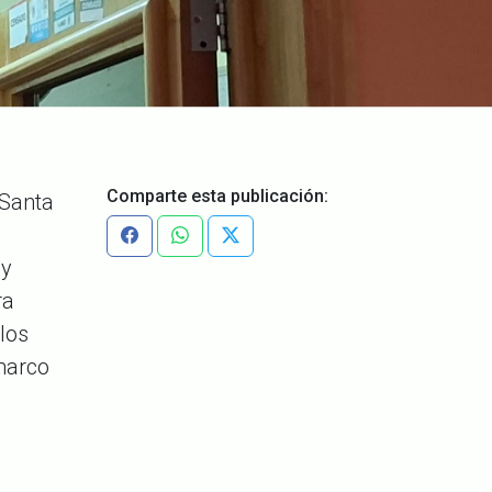
Comparte esta publicación:
 Santa
 y
ra
los
 marco