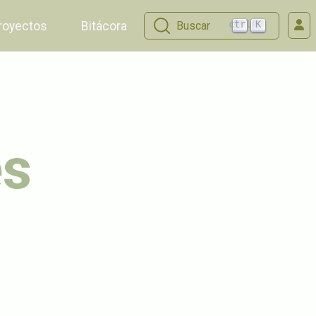
ctrl
K
royectos
Bitácora
Buscar
es