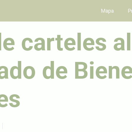
Mapa
P
e carteles al
ado de Bien
es