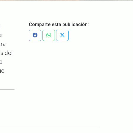
Comparte esta publicación:
a
de
ara
s del
a
ue.